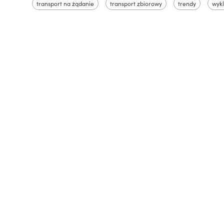
transport na żądanie
transport zbiorowy
trendy
wykl