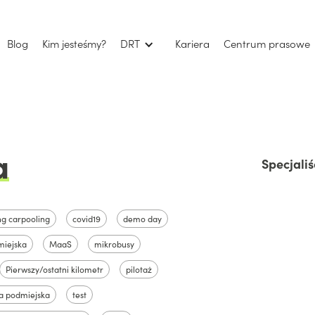
Blog
Kim jesteśmy?
DRT
Kariera
Centrum prasowe
a
Specjaliś
ng carpooling
covid19
demo day
miejska
MaaS
mikrobusy
Pierwszy/ostatni kilometr
pilotaż
fa podmiejska
test