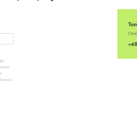
To
Cha
+48
ego
olnie.
e
żliwości