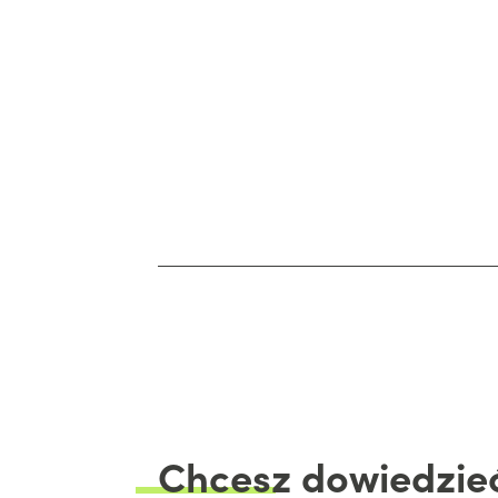
21 marca 2024
Pasażerowie czują się bezpiecznie
w autonomicznym minibusie
czytaj dale
Chcesz
dowiedzieć