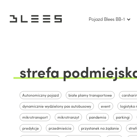
Pojazd Blees BB-1
strefa podmiejsk
Autonomiczny pojazd
białe plamy transportowe
carshari
dynamicznie wydzielony pas autobusowy
event
logistyka 
mikrotransport
mikrotranzyt
pandemia
parkingi
predykcje
przedmieścia
przystanek na żądanie
stre