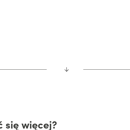
31 stycznia 2024
5 wr
Podsumowanie I etapu testów Blees BB-
Ma
1 w Katowicach i Gliwicach.
pow
j
czytaj dalej
 się więcej?