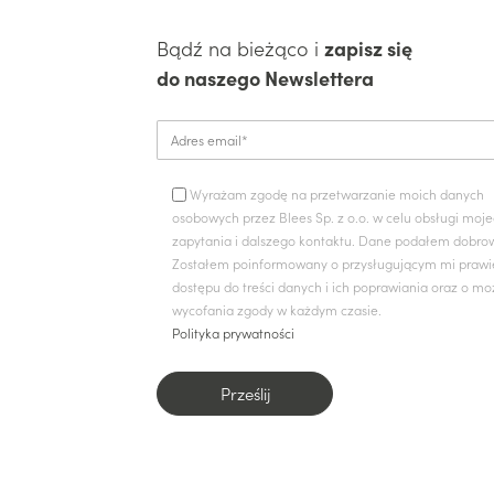
Bądź na bieżąco i
zapisz się
do naszego Newslettera
Wyrażam zgodę na przetwarzanie moich danych
osobowych przez Blees Sp. z o.o. w celu obsługi moj
zapytania i dalszego kontaktu. Dane podałem dobrow
Zostałem poinformowany o przysługującym mi prawi
dostępu do treści danych i ich poprawiania oraz o mo
wycofania zgody w każdym czasie.
Polityka prywatności