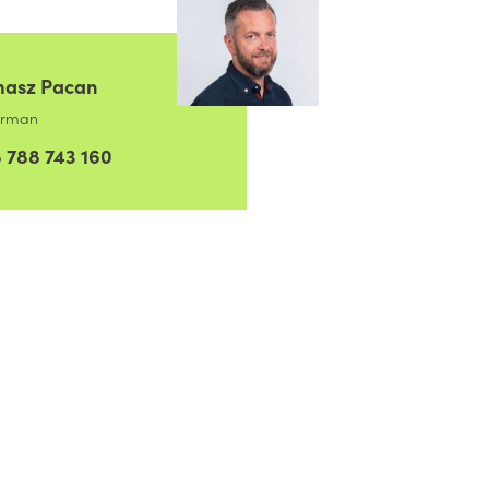
masz Pacan
irman
 788 743 160