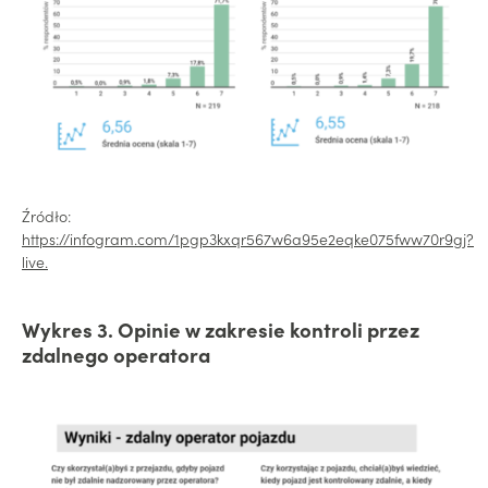
Źródło:
https://infogram.com/1pgp3kxqr567w6a95e2eqke075fww70r9gj?
live.
Wykres 3. Opinie w zakresie kontroli przez
zdalnego operatora