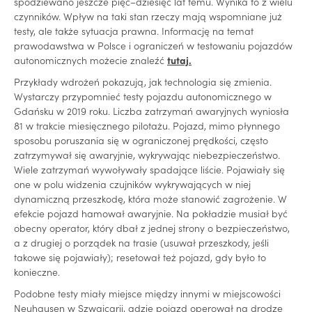
spodziewano jeszcze pięć–dziesięć lat temu. Wynika to z wielu
czynników. Wpływ na taki stan rzeczy mają wspomniane już
testy, ale także sytuacja prawna. Informację na temat
prawodawstwa w Polsce i ograniczeń w testowaniu pojazdów
autonomicznych możecie znaleźć
tutaj.
Przykłady wdrożeń pokazują, jak technologia się zmienia.
Wystarczy przypomnieć testy pojazdu autonomicznego w
Gdańsku w 2019 roku. Liczba zatrzymań awaryjnych wyniosła
81 w trakcie miesięcznego pilotażu. Pojazd, mimo płynnego
sposobu poruszania się w ograniczonej prędkości, często
zatrzymywał się awaryjnie, wykrywając niebezpieczeństwo.
Wiele zatrzymań wywoływały spadające liście. Pojawiały się
one w polu widzenia czujników wykrywających w niej
dynamiczną przeszkodę, która może stanowić zagrożenie. W
efekcie pojazd hamował awaryjnie. Na pokładzie musiał być
obecny operator, który dbał z jednej strony o bezpieczeństwo,
a z drugiej o porządek na trasie (usuwał przeszkody, jeśli
takowe się pojawiały); resetował też pojazd, gdy było to
konieczne.
Podobne testy miały miejsce między innymi w miejscowości
Neuhausen w Szwajcarii, gdzie pojazd operował na drodze