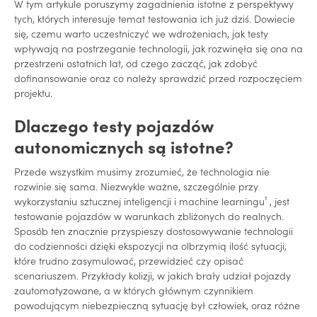
W tym artykule poruszymy zagadnienia istotne z perspektywy
tych, których interesuje temat testowania ich już dziś. Dowiecie
się, czemu warto uczestniczyć we wdrożeniach, jak testy
wpływają na postrzeganie technologii, jak rozwinęła się ona na
przestrzeni ostatnich lat, od czego zacząć, jak zdobyć
dofinansowanie oraz co należy sprawdzić przed rozpoczęciem
projektu.
Dlaczego testy pojazdów
autonomicznych są istotne?
Przede wszystkim musimy zrozumieć, że technologia nie
rozwinie się sama. Niezwykle ważne, szczególnie przy
wykorzystaniu sztucznej inteligencji i machine learningu¹ , jest
testowanie pojazdów w warunkach zbliżonych do realnych.
Sposób ten znacznie przyspieszy dostosowywanie technologii
do codzienności dzięki ekspozycji na olbrzymią ilość sytuacji,
które trudno zasymulować, przewidzieć czy opisać
scenariuszem. Przykłady kolizji, w jakich brały udział pojazdy
zautomatyzowane, a w których głównym czynnikiem
powodującym niebezpieczną sytuację był człowiek, oraz różne