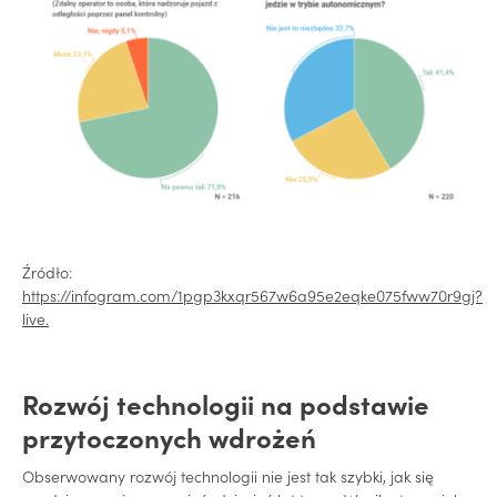
Źródło:
https://infogram.com/1pgp3kxqr567w6a95e2eqke075fww70r9gj?
live
.
Rozwój technologii na podstawie
przytoczonych wdrożeń
Obserwowany rozwój technologii nie jest tak szybki, jak się