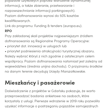
pojazdów użytkowych poprzez wdrożenie dynamicznej
informacji, a także zbieranie, przetwarzanie i
rozpowszechnianie informacji parkingowych).
Poziom dofinansowania wynosi do 50% kosztów
kwalifikowanych.
Link do programu: Funding & tenders (europa.eu).
RPO
Przy zakładanej skali projektów najpewniejszym źródłem
dofinansowania są Regionalne Programy Operacyjne:
• priorytet dot. innowacji w usługach lub
• priorytet podniesienia atrakcyjności turystycznej obszaru.
Należy wybrać któryś z nich zgodnie z ostatecznym celem
współpracy. Poziom dofinansowania natomiast jest zależny od
województwa (średnia unijna dochodu). O przyznaniu środków
na danym terenie decydują Urzędy Marszałkowskie.
Mieszkańcy i pasażerowie
Doświadczenie z projektów w Gdańsku pokazuje, że warto
przeprowadzać badania ankietowe na osobach, które
korzystały z usługi. Pierwsze wdrożenie w 2019 roku pozwoliło
uzyskać informacje o postrzeganiu pojazdów samojezdnych