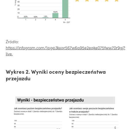
Źródło:
https://infogram.com/1pgp3kxqr567w6a95e2eqke075fww70r9gj?
live.
Wykres 2. Wyniki oceny bezpieczeństwa
przejazdu