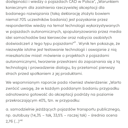
dostępności i wiedzy o pojazdach CAD w Polsce², „Warunkiem
koniecznym dla zaistnienia rzeczywistej akceptacji dla
badanego rozwiązania (taką deklarację złożyło bowiem
niemal 70% uczestników badania) jest pozyskanie przez
respondentów wiedzy na temat technologii wykorzystywanych
w pojazdach autonomicznych, spopularyzowania przez media
idei samochodów bez kierowców oraz nabycia osobistych
doświadczeń z tego typu pojazdami”³ . Wynik ten pokazuje, że
niezwykle istotne jest testowanie technologii i oswajanie z nią
mieszkańców miast: mówienie o projektach z pojazdami
autonomicznymi, tworzenie przestrzeni do zapoznania się z tą
technologią i prowadzenie dialogu, by przełamać pierwszy
strach przed spotkaniem z jej produktami.
We wspomnianym raporcie pada również stwierdzenie: „Warto
zwrócić uwagę, że w każdym poddanym badaniu przypadku
odnotowano gotowość do akceptacji podróży na poziomie
przekraczającym 40%, tzn. w przypadku:
a. samodzielnie jeżdżących pojazdów transportu publicznego,
np. autobusy (14,3% – tak, 33,5% – raczej tak) – średnia ocena
4
2,76 (…)”