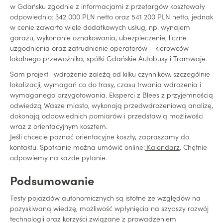
w Gdańsku zgodnie z informacjami z przetargów kosztowały
odpowiednio: 342 000 PLN netto oraz 541 200 PLN netto, jednak
w cenie zawarto wiele dodatkowych usług, np. wynajem
garażu, wykonanie oznakowania, ubezpieczenie, liczne
uzgodnienia oraz zatrudnienie operatorów – kierowców
lokalnego przewoźnika, spółki Gdańskie Autobusy i Tramwaje.
Sam projekt i wdrożenie zależą od kilku czynników, szczególnie
lokalizacji, wymagań co do trasy, czasu trwania wdrożenia i
wymaganego przygotowania. Eksperci z Blees z przyjemnością
odwiedzą Wasze miasto, wykonają przedwdrożeniową analizę,
dokonają odpowiednich pomiarów i przedstawią możliwości
wraz z orientacyjnym kosztem.
Jeśli chcecie poznać orientacyjne koszty, zapraszamy do
kontaktu. Spotkanie można umówić online:
Kalendarz
. Chętnie
odpowiemy na każde pytanie.
Podsumowanie
Testy pojazdów autonomicznych są istotne ze względów na
pozyskiwaną wiedzę, możliwość wpłynięcia na szybszy rozwój
technologii oraz korzyści związane z prowadzeniem