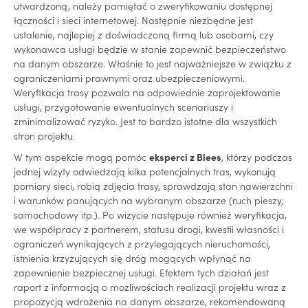
utwardzoną, należy pamiętać o zweryfikowaniu dostępnej
łączności i sieci internetowej. Następnie niezbędne jest
ustalenie, najlepiej z doświadczoną firmą lub osobami, czy
wykonawca usługi będzie w stanie zapewnić bezpieczeństwo
na danym obszarze. Właśnie to jest najważniejsze w związku z
ograniczeniami prawnymi oraz ubezpieczeniowymi.
Weryfikacja trasy pozwala na odpowiednie zaprojektowanie
usługi, przygotowanie ewentualnych scenariuszy i
zminimalizować ryzyko. Jest to bardzo istotne dla wszystkich
stron projektu.
W tym aspekcie mogą pomóc
eksperci z Blees
, którzy podczas
jednej wizyty odwiedzają kilka potencjalnych tras, wykonują
pomiary sieci, robią zdjęcia trasy, sprawdzają stan nawierzchni
i warunków panujących na wybranym obszarze (ruch pieszy,
samochodowy itp.). Po wizycie następuje również weryfikacja,
we współpracy z partnerem, statusu drogi, kwestii własności i
ograniczeń wynikających z przylegających nieruchomości,
istnienia krzyżujących się dróg mogących wpłynąć na
zapewnienie bezpiecznej usługi. Efektem tych działań jest
raport z informacją o możliwościach realizacji projektu wraz z
propozycją wdrożenia na danym obszarze, rekomendowaną