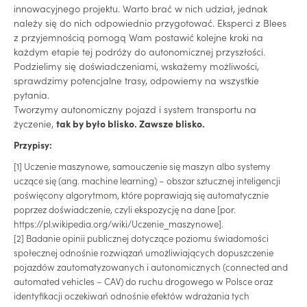
innowacyjnego projektu. Warto brać w nich udział, jednak
należy się do nich odpowiednio przygotować. Eksperci z Blees
z przyjemnością pomogą Wam postawić kolejne kroki na
każdym etapie tej podróży do autonomicznej przyszłości.
Podzielimy się doświadczeniami, wskażemy możliwości,
sprawdzimy potencjalne trasy, odpowiemy na wszystkie
pytania.
Tworzymy autonomiczny pojazd i system transportu na
życzenie,
tak by było blisko. Zawsze blisko.
Przypisy:
[1] Uczenie maszynowe, samouczenie się maszyn albo systemy
uczące się (ang. machine learning) – obszar sztucznej inteligencji
poświęcony algorytmom, które poprawiają się automatycznie
poprzez doświadczenie, czyli ekspozycję na dane [por.
https://pl.wikipedia.org/wiki/Uczenie_maszynowe].
[2] Badanie opinii publicznej dotyczące poziomu świadomości
społecznej odnośnie rozwiązań umożliwiających dopuszczenie
pojazdów zautomatyzowanych i autonomicznych (connected and
automated vehicles – CAV) do ruchu drogowego w Polsce oraz
identyfikacji oczekiwań odnośnie efektów wdrażania tych