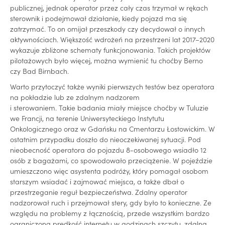
publicznej, jednak operator przez cały czas trzymał w rękach
sterownik i podejmował działanie, kiedy pojazd ma się
zatrzymać. To on omijał przeszkody czy decydował o innych
aktywnościach. Większość wdrożeń na przestrzeni lat 2017–2020
wykazuje zbliżone schematy funkcjonowania. Takich projektów
pilotażowych było więcej, można wymienić tu choćby Berno
czy Bad Birnbach.
Warto przytoczyć także wyniki pierwszych testów bez operatora
na pokładzie lub ze zdalnym nadzorem
i sterowaniem. Takie badania miały miejsce choćby w Tuluzie
we Francji, na terenie Uniwersyteckiego Instytutu
Onkologicznego oraz w Gdańsku na Cmentarzu Łostowickim. W
ostatnim przypadku doszło do nieoczekiwanej sytuacji. Pod
nieobecność operatora do pojazdu 8-osobowego wsiadło 12
osób z bagażami, co spowodowało przeciążenie. W pojeździe
umieszczono więc asystenta podróży, który pomagał osobom
starszym wsiadać i zajmować miejsca, a także dbał o
przestrzeganie reguł bezpieczeństwa. Zdalny operator
nadzorował ruch i przejmował stery, gdy było to konieczne. Ze
względu na problemy z łącznością, przede wszystkim bardzo
ograniczoną prędkość internetu w godzinach szczytu, zdalną