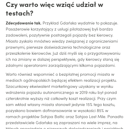
Czy warto więc wziąć udział w
testach?
Zdecydowanie tak.
Przykład Gdańska wydatnie to pokazuje.
Pasażerowie korzystający z usługi pilotażowej byli bardzo
zadowoleni, pozytywnie postrzegali pojazdy bez kierowcy.
Miasto zyskało mnóstwo wiedzy związanej z ograniczeniami
prawnymi, pierwsze doświadczenia technologiczne oraz
przeszkolenie kierowców. Już dziś myśli się o przygotowywaniu
ich na zmiany w dalszej perspektywie, gdy kierowcy staną się
zdalnymi operatorami zarządzającymi kilkoma pojazdami.
Warto również wspomnieć o bezpłatnej promocji miasta w
mediach ogólnopolskich będącej efektem realizacji projektu.
Szacunkowy ekwiwalent marketingowy uzyskany w wyniku
wdrożenia pojazdu autonomicznego w 2019 roku był ponad
czterokrotnie wyższy niż całkowity koszt realizacji. Przy czym
sam wkład własny miasta stanowił jedynie 15% tego kosztu,
pozyskano bowiem dofinansowanie w wysokości 85% w
ramach projektów Sohjoa Baltic oraz Sohjoa Last Mile. Ponadto
przedstawiciele Gdańska są zapraszani na wiele imprez, na
których opowiadają o pierwszych doświadczeniach i projektach