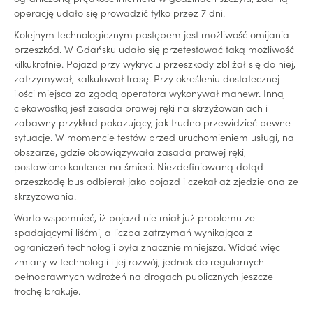
operację udało się prowadzić tylko przez 7 dni.
Kolejnym technologicznym postępem jest możliwość omijania
przeszkód. W Gdańsku udało się przetestować taką możliwość
kilkukrotnie. Pojazd przy wykryciu przeszkody zbliżał się do niej,
zatrzymywał, kalkulował trasę. Przy określeniu dostatecznej
ilości miejsca za zgodą operatora wykonywał manewr. Inną
ciekawostką jest zasada prawej ręki na skrzyżowaniach i
zabawny przykład pokazujący, jak trudno przewidzieć pewne
sytuacje. W momencie testów przed uruchomieniem usługi, na
obszarze, gdzie obowiązywała zasada prawej ręki,
postawiono kontener na śmieci. Niezdefiniowaną dotąd
przeszkodę bus odbierał jako pojazd i czekał aż zjedzie ona ze
skrzyżowania.
Warto wspomnieć, iż pojazd nie miał już problemu ze
spadającymi liśćmi, a liczba zatrzymań wynikająca z
ograniczeń technologii była znacznie mniejsza. Widać więc
zmiany w technologii i jej rozwój, jednak do regularnych
pełnoprawnych wdrożeń na drogach publicznych jeszcze
trochę brakuje.